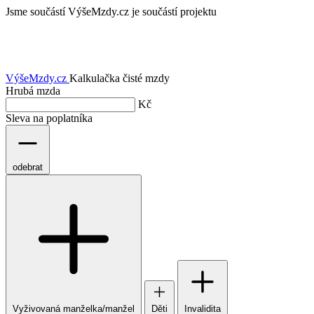
Jsme součástí
VýšeMzdy.cz je součástí projektu
VýšeMzdy
.cz
Kalkulačka čisté mzdy
Hrubá mzda
Kč
Sleva na poplatníka
odebrat
Vyživovaná manželka/manžel
Děti
Invalidita