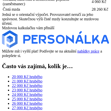
4 060 Kč
(zaměstnanec)
Čistá mzda
28 260 Kč
Jedná se o orientační výpočet. Provozovatel neručí za jeho
správnost. Skutečnou výši čisté mzdy konzultujte se mzdovou
účetní.
Mzdovou kalkulačku vám přináší
Můžete mít i vyšší plat! Podívejte se na aktuální
nabídky práce
a
polepšete si.
Často vás zajímá, kolik je…
20 000 Kč hrubého
21 000 Kč hrubého
22 000 Kč hrubého
23 000 Kč hrubého
24 000 Kč hrubého
25 000 Kč hrubého
26 000 Kč hrubého
27 000 Kč hrubého