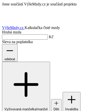
Jsme součástí
VýšeMzdy.cz je součástí projektu
VýšeMzdy
.cz
Kalkulačka čisté mzdy
Hrubá mzda
Kč
Sleva na poplatníka
odebrat
Vyživovaná manželka/manžel
Děti
Invalidita