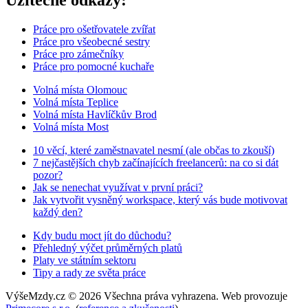
Práce pro ošetřovatele zvířat
Práce pro všeobecné sestry
Práce pro zámečníky
Práce pro pomocné kuchaře
Volná místa Olomouc
Volná místa Teplice
Volná místa Havlíčkův Brod
Volná místa Most
10 věcí, které zaměstnavatel nesmí (ale občas to zkouší)
7 nejčastějších chyb začínajících freelancerů: na co si dát
pozor?
Jak se nenechat využívat v první práci?
Jak vytvořit vysněný workspace, který vás bude motivovat
každý den?
Kdy budu moct jít do důchodu?
Přehledný výčet průměrných platů
Platy ve státním sektoru
Tipy a rady ze světa práce
VýšeMzdy.cz © 2026 Všechna práva vyhrazena. Web provozuje