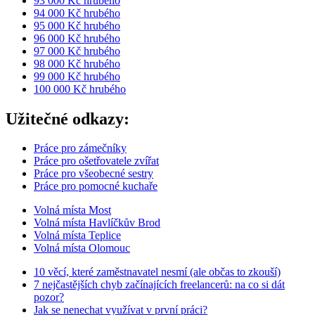
93 000 Kč hrubého
94 000 Kč hrubého
95 000 Kč hrubého
96 000 Kč hrubého
97 000 Kč hrubého
98 000 Kč hrubého
99 000 Kč hrubého
100 000 Kč hrubého
Užitečné odkazy:
Práce pro zámečníky
Práce pro ošetřovatele zvířat
Práce pro všeobecné sestry
Práce pro pomocné kuchaře
Volná místa Most
Volná místa Havlíčkův Brod
Volná místa Teplice
Volná místa Olomouc
10 věcí, které zaměstnavatel nesmí (ale občas to zkouší)
7 nejčastějších chyb začínajících freelancerů: na co si dát
pozor?
Jak se nenechat využívat v první práci?