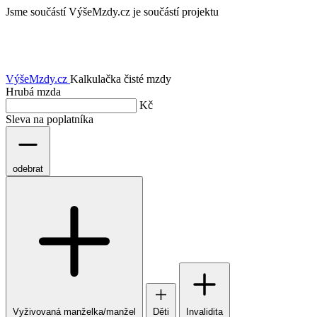
Jsme součástí
VýšeMzdy.cz je součástí projektu
VýšeMzdy
.cz
Kalkulačka čisté mzdy
Hrubá mzda
Kč
Sleva na poplatníka
odebrat
Vyživovaná manželka/manžel
Děti
Invalidita