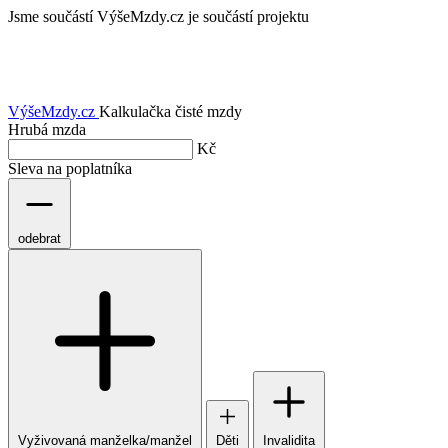
Jsme součástí
VýšeMzdy.cz je součástí projektu
VýšeMzdy
.cz
Kalkulačka čisté mzdy
Hrubá mzda
Kč
Sleva na poplatníka
odebrat
Vyživovaná manželka/manžel
Děti
Invalidita