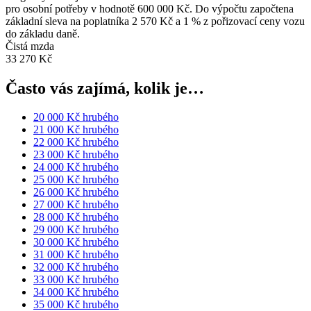
pro osobní potřeby v hodnotě 600 000 Kč. Do výpočtu započtena
základní sleva na poplatníka 2 570 Kč a 1 % z pořizovací ceny vozu
do základu daně.
Čistá mzda
33 270 Kč
Často vás zajímá, kolik je…
20 000 Kč hrubého
21 000 Kč hrubého
22 000 Kč hrubého
23 000 Kč hrubého
24 000 Kč hrubého
25 000 Kč hrubého
26 000 Kč hrubého
27 000 Kč hrubého
28 000 Kč hrubého
29 000 Kč hrubého
30 000 Kč hrubého
31 000 Kč hrubého
32 000 Kč hrubého
33 000 Kč hrubého
34 000 Kč hrubého
35 000 Kč hrubého