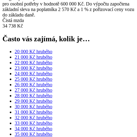
pro osobní potřeby v hodnotě 600 000 Kč. Do výpočtu započtena
základní sleva na poplatníka 2 570 Kč a 1 % z pořizovací ceny vozu
do základu daně.
Čistá mzda
34 738 Kč
Často vás zajímá, kolik je…
20 000 Kč hrubého
21 000 Kč hrubého
22 000 Kč hrubého
23 000 Kč hrubého
24 000 Kč hrubého
25 000 Kč hrubého
26 000 Kč hrubého
27 000 Kč hrubého
28 000 Kč hrubého
29 000 Kč hrubého
30 000 Kč hrubého
31 000 Kč hrubého
32 000 Kč hrubého
33 000 Kč hrubého
34 000 Kč hrubého
35 000 Kč hrubého