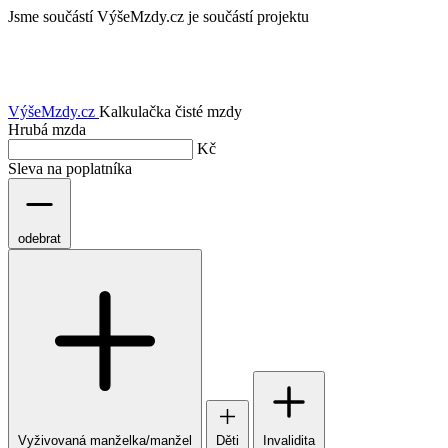
Jsme součástí
VýšeMzdy.cz je součástí projektu
VýšeMzdy
.cz
Kalkulačka čisté mzdy
Hrubá mzda
Kč
Sleva na poplatníka
odebrat
Vyživovaná manželka/manžel
Děti
Invalidita