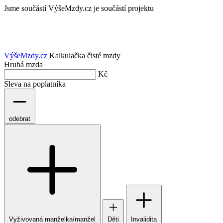
Jsme součástí
VýšeMzdy.cz je součástí projektu
VýšeMzdy
.cz
Kalkulačka čisté mzdy
Hrubá mzda
Kč
Sleva na poplatníka
odebrat
Vyživovaná manželka/manžel
Děti
Invalidita