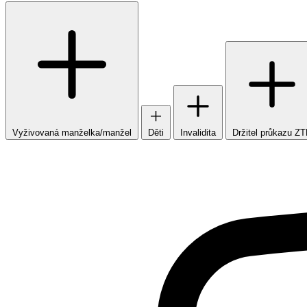
Vyživovaná manželka/manžel
Děti
Invalidita
Držitel průkazu Z