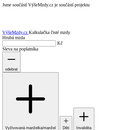
Jsme součástí
VýšeMzdy.cz je součástí projektu
VýšeMzdy
.cz
Kalkulačka čisté mzdy
Hrubá mzda
Kč
Sleva na poplatníka
odebrat
Vyživovaná manželka/manžel
Děti
Invalidita