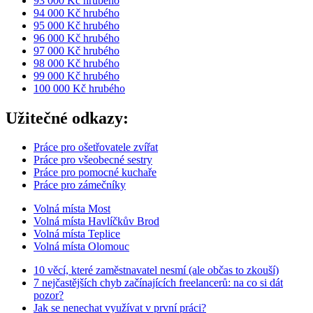
93 000 Kč hrubého
94 000 Kč hrubého
95 000 Kč hrubého
96 000 Kč hrubého
97 000 Kč hrubého
98 000 Kč hrubého
99 000 Kč hrubého
100 000 Kč hrubého
Užitečné odkazy:
Práce pro ošetřovatele zvířat
Práce pro všeobecné sestry
Práce pro pomocné kuchaře
Práce pro zámečníky
Volná místa Most
Volná místa Havlíčkův Brod
Volná místa Teplice
Volná místa Olomouc
10 věcí, které zaměstnavatel nesmí (ale občas to zkouší)
7 nejčastějších chyb začínajících freelancerů: na co si dát
pozor?
Jak se nenechat využívat v první práci?