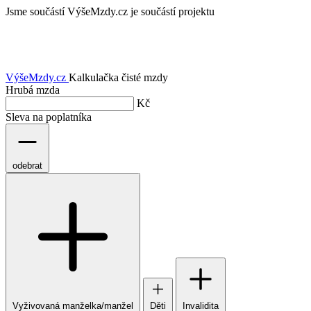
Jsme součástí
VýšeMzdy.cz je součástí projektu
VýšeMzdy
.cz
Kalkulačka čisté mzdy
Hrubá mzda
Kč
Sleva na poplatníka
odebrat
Vyživovaná manželka/manžel
Děti
Invalidita