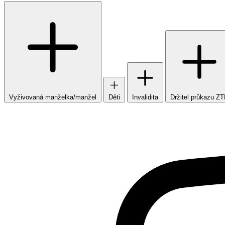
Vyživovaná manželka/manžel
Děti
Invalidita
Držitel průkazu Z