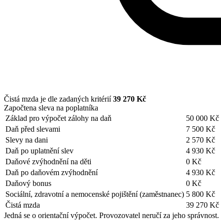
Čistá mzda je dle zadaných kritérií
39 270 Kč
Započtena sleva na poplatníka
Základ pro výpočet zálohy na daň
50 000 Kč
Daň před slevami
7 500 Kč
Slevy na dani
2 570 Kč
Daň po uplatnění slev
4 930 Kč
Daňové zvýhodnění na děti
0 Kč
Daň po daňovém zvýhodnění
4 930 Kč
Daňový bonus
0 Kč
Sociální, zdravotní a nemocenské pojištění (zaměstnanec)
5 800 Kč
Čistá mzda
39 270 Kč
Jedná se o orientační výpočet. Provozovatel neručí za jeho správnost