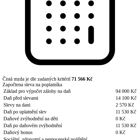
Čistá mzda je dle zadaných kritérií
71 566 Kč
Započtena sleva na poplatníka
Základ pro výpočet zálohy na daň
94 000 Kč
Daň před slevami
14 100 Kč
Slevy na dani
2 570 Kč
Daň po uplatnění slev
11 530 Kč
Daňové zvýhodnění na děti
0 Kč
Daň po daňovém zvýhodnění
11 530 Kč
Daňový bonus
0 Kč
Sociální, zdravotní a nemocenské pojištění