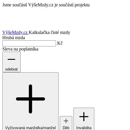
Jsme součástí
VýšeMzdy.cz je součástí projektu
VýšeMzdy
.cz
Kalkulačka čisté mzdy
Hrubá mzda
Kč
Sleva na poplatníka
odebrat
Vyživovaná manželka/manžel
Děti
Invalidita