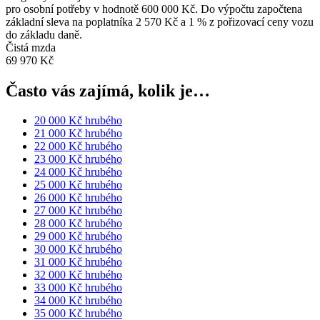
pro osobní potřeby v hodnotě 600 000 Kč. Do výpočtu započtena
základní sleva na poplatníka 2 570 Kč a 1 % z pořizovací ceny vozu
do základu daně.
Čistá mzda
69 970 Kč
Často vás zajímá, kolik je…
20 000 Kč hrubého
21 000 Kč hrubého
22 000 Kč hrubého
23 000 Kč hrubého
24 000 Kč hrubého
25 000 Kč hrubého
26 000 Kč hrubého
27 000 Kč hrubého
28 000 Kč hrubého
29 000 Kč hrubého
30 000 Kč hrubého
31 000 Kč hrubého
32 000 Kč hrubého
33 000 Kč hrubého
34 000 Kč hrubého
35 000 Kč hrubého