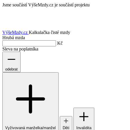
Jsme součástí
VýšeMzdy.cz je součástí projektu
VýšeMzdy
.cz
Kalkulačka čisté mzdy
Hrubá mzda
Kč
Sleva na poplatníka
odebrat
Vyživovaná manželka/manžel
Děti
Invalidita