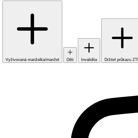
Vyživovaná manželka/manžel
Děti
Invalidita
Držitel průkazu Z