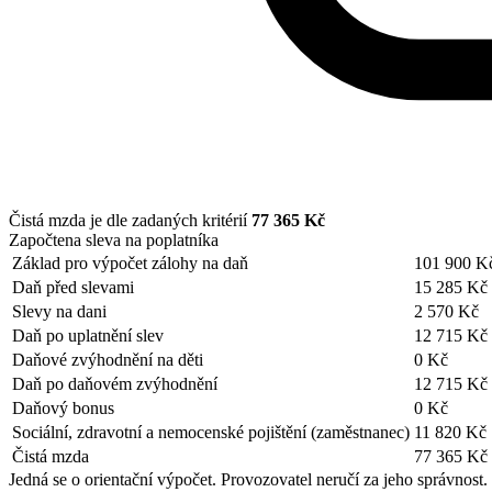
Čistá mzda je dle zadaných kritérií
77 365 Kč
Započtena sleva na poplatníka
Základ pro výpočet zálohy na daň
101 900 K
Daň před slevami
15 285 Kč
Slevy na dani
2 570 Kč
Daň po uplatnění slev
12 715 Kč
Daňové zvýhodnění na děti
0 Kč
Daň po daňovém zvýhodnění
12 715 Kč
Daňový bonus
0 Kč
Sociální, zdravotní a nemocenské pojištění (zaměstnanec)
11 820 Kč
Čistá mzda
77 365 Kč
Jedná se o orientační výpočet. Provozovatel neručí za jeho správnost