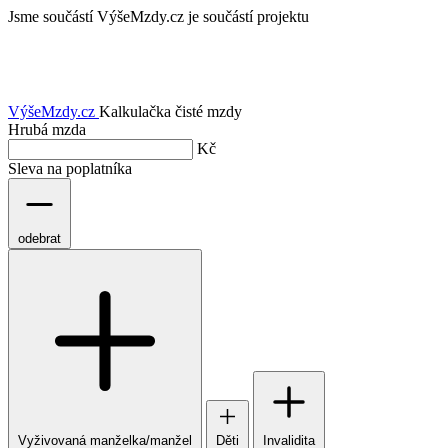
Jsme součástí
VýšeMzdy.cz je součástí projektu
VýšeMzdy
.cz
Kalkulačka čisté mzdy
Hrubá mzda
Kč
Sleva na poplatníka
odebrat
Vyživovaná manželka/manžel
Děti
Invalidita