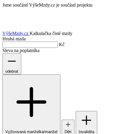
Jsme součástí
VýšeMzdy.cz je součástí projektu
VýšeMzdy
.cz
Kalkulačka čisté mzdy
Hrubá mzda
Kč
Sleva na poplatníka
odebrat
Vyživovaná manželka/manžel
Děti
Invalidita