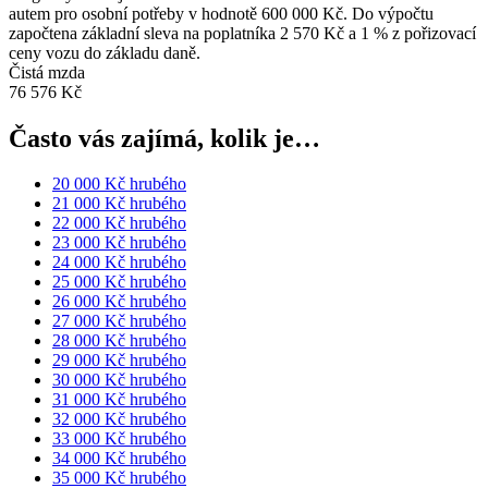
autem pro osobní potřeby v hodnotě 600 000 Kč. Do výpočtu
započtena základní sleva na poplatníka 2 570 Kč a 1 % z pořizovací
ceny vozu do základu daně.
Čistá mzda
76 576 Kč
Často vás zajímá, kolik je…
20 000 Kč hrubého
21 000 Kč hrubého
22 000 Kč hrubého
23 000 Kč hrubého
24 000 Kč hrubého
25 000 Kč hrubého
26 000 Kč hrubého
27 000 Kč hrubého
28 000 Kč hrubého
29 000 Kč hrubého
30 000 Kč hrubého
31 000 Kč hrubého
32 000 Kč hrubého
33 000 Kč hrubého
34 000 Kč hrubého
35 000 Kč hrubého