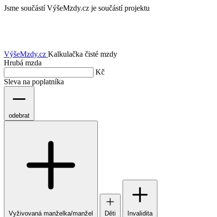
Jsme součástí
VýšeMzdy.cz je součástí projektu
VýšeMzdy
.cz
Kalkulačka čisté mzdy
Hrubá mzda
Kč
Sleva na poplatníka
odebrat
Vyživovaná manželka/manžel
Děti
Invalidita