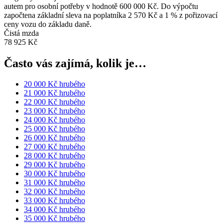
autem pro osobní potřeby v hodnotě 600 000 Kč. Do výpočtu
započtena základní sleva na poplatníka 2 570 Kč a 1 % z pořizovací
ceny vozu do základu daně.
Čistá mzda
78 925 Kč
Často vás zajímá, kolik je…
20 000 Kč hrubého
21 000 Kč hrubého
22 000 Kč hrubého
23 000 Kč hrubého
24 000 Kč hrubého
25 000 Kč hrubého
26 000 Kč hrubého
27 000 Kč hrubého
28 000 Kč hrubého
29 000 Kč hrubého
30 000 Kč hrubého
31 000 Kč hrubého
32 000 Kč hrubého
33 000 Kč hrubého
34 000 Kč hrubého
35 000 Kč hrubého