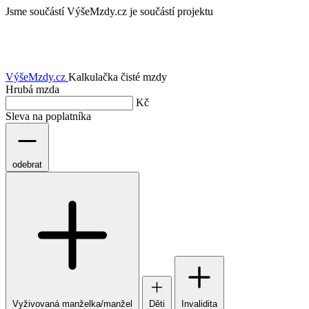
Jsme součástí
VýšeMzdy.cz je součástí projektu
VýšeMzdy
.cz
Kalkulačka čisté mzdy
Hrubá mzda
Kč
Sleva na poplatníka
odebrat
Vyživovaná manželka/manžel
Děti
Invalidita