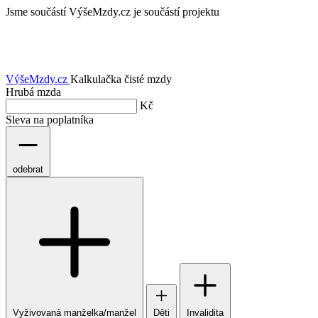
Jsme součástí
VýšeMzdy.cz je součástí projektu
VýšeMzdy
.cz
Kalkulačka čisté mzdy
Hrubá mzda
Kč
Sleva na poplatníka
odebrat
Vyživovaná manželka/manžel
Děti
Invalidita