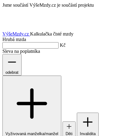
Jsme součástí
VýšeMzdy.cz je součástí projektu
VýšeMzdy
.cz
Kalkulačka čisté mzdy
Hrubá mzda
Kč
Sleva na poplatníka
odebrat
Vyživovaná manželka/manžel
Děti
Invalidita