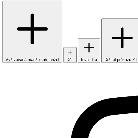
Vyživovaná manželka/manžel
Děti
Invalidita
Držitel průkazu Z