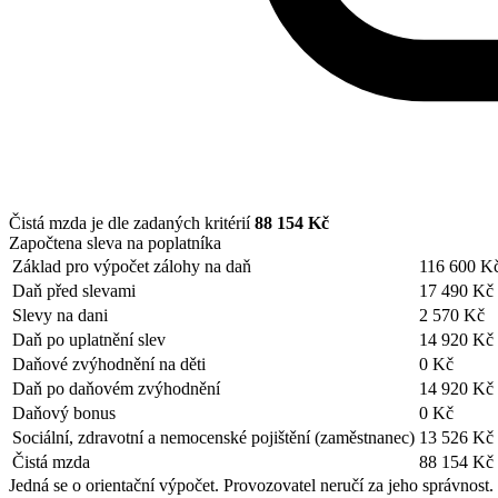
Čistá mzda je dle zadaných kritérií
88 154 Kč
Započtena sleva na poplatníka
Základ pro výpočet zálohy na daň
116 600 K
Daň před slevami
17 490 Kč
Slevy na dani
2 570 Kč
Daň po uplatnění slev
14 920 Kč
Daňové zvýhodnění na děti
0 Kč
Daň po daňovém zvýhodnění
14 920 Kč
Daňový bonus
0 Kč
Sociální, zdravotní a nemocenské pojištění (zaměstnanec)
13 526 Kč
Čistá mzda
88 154 Kč
Jedná se o orientační výpočet. Provozovatel neručí za jeho správnost