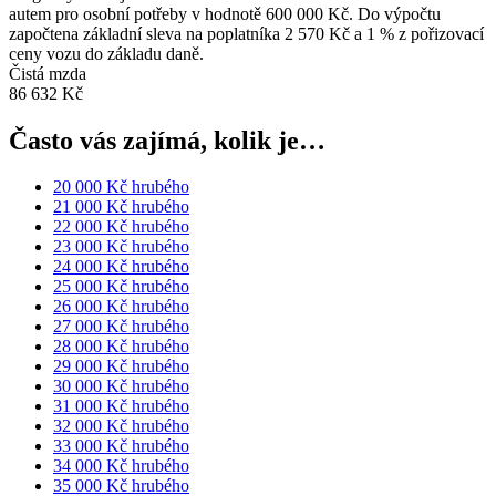
autem pro osobní potřeby v hodnotě 600 000 Kč. Do výpočtu
započtena základní sleva na poplatníka 2 570 Kč a 1 % z pořizovací
ceny vozu do základu daně.
Čistá mzda
86 632 Kč
Často vás zajímá, kolik je…
20 000 Kč hrubého
21 000 Kč hrubého
22 000 Kč hrubého
23 000 Kč hrubého
24 000 Kč hrubého
25 000 Kč hrubého
26 000 Kč hrubého
27 000 Kč hrubého
28 000 Kč hrubého
29 000 Kč hrubého
30 000 Kč hrubého
31 000 Kč hrubého
32 000 Kč hrubého
33 000 Kč hrubého
34 000 Kč hrubého
35 000 Kč hrubého