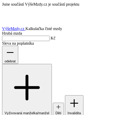
Jsme součástí
VýšeMzdy.cz je součástí projektu
VýšeMzdy
.cz
Kalkulačka čisté mzdy
Hrubá mzda
Kč
Sleva na poplatníka
odebrat
Vyživovaná manželka/manžel
Děti
Invalidita