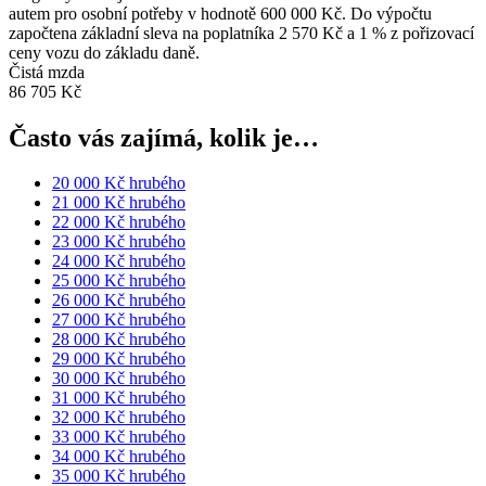
autem pro osobní potřeby v hodnotě 600 000 Kč. Do výpočtu
započtena základní sleva na poplatníka 2 570 Kč a 1 % z pořizovací
ceny vozu do základu daně.
Čistá mzda
86 705 Kč
Často vás zajímá, kolik je…
20 000 Kč hrubého
21 000 Kč hrubého
22 000 Kč hrubého
23 000 Kč hrubého
24 000 Kč hrubého
25 000 Kč hrubého
26 000 Kč hrubého
27 000 Kč hrubého
28 000 Kč hrubého
29 000 Kč hrubého
30 000 Kč hrubého
31 000 Kč hrubého
32 000 Kč hrubého
33 000 Kč hrubého
34 000 Kč hrubého
35 000 Kč hrubého