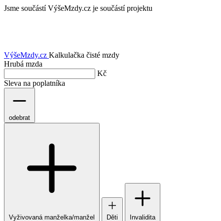
Jsme součástí
VýšeMzdy.cz je součástí projektu
VýšeMzdy
.cz
Kalkulačka čisté mzdy
Hrubá mzda
Kč
Sleva na poplatníka
odebrat
Vyživovaná manželka/manžel
Děti
Invalidita