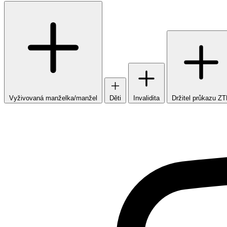
Vyživovaná manželka/manžel
Děti
Invalidita
Držitel průkazu Z