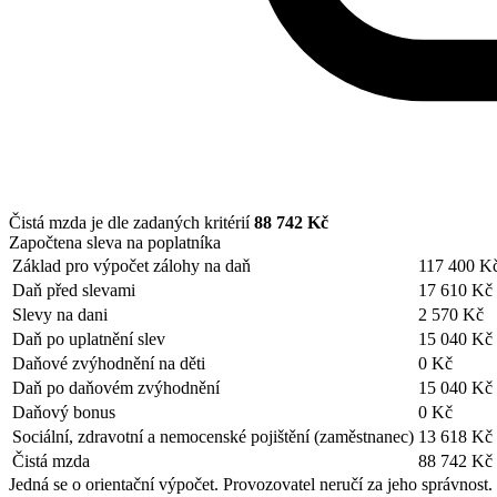
Čistá mzda je dle zadaných kritérií
88 742 Kč
Započtena sleva na poplatníka
Základ pro výpočet zálohy na daň
117 400 K
Daň před slevami
17 610 Kč
Slevy na dani
2 570 Kč
Daň po uplatnění slev
15 040 Kč
Daňové zvýhodnění na děti
0 Kč
Daň po daňovém zvýhodnění
15 040 Kč
Daňový bonus
0 Kč
Sociální, zdravotní a nemocenské pojištění (zaměstnanec)
13 618 Kč
Čistá mzda
88 742 Kč
Jedná se o orientační výpočet. Provozovatel neručí za jeho správnost