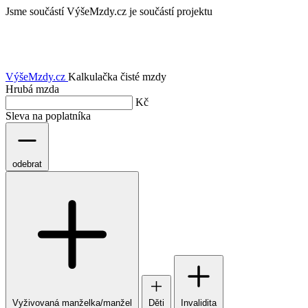
Jsme součástí
VýšeMzdy.cz je součástí projektu
VýšeMzdy
.cz
Kalkulačka čisté mzdy
Hrubá mzda
Kč
Sleva na poplatníka
odebrat
Vyživovaná manželka/manžel
Děti
Invalidita