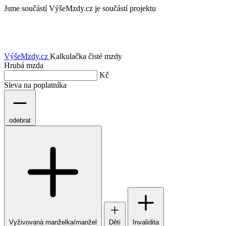
Jsme součástí
VýšeMzdy.cz je součástí projektu
VýšeMzdy
.cz
Kalkulačka čisté mzdy
Hrubá mzda
Kč
Sleva na poplatníka
odebrat
Vyživovaná manželka/manžel
Děti
Invalidita