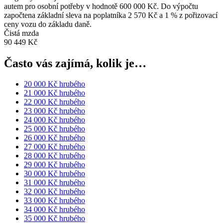
autem pro osobní potřeby v hodnotě 600 000 Kč. Do výpočtu
započtena základní sleva na poplatníka 2 570 Kč a 1 % z pořizovací
ceny vozu do základu daně.
Čistá mzda
90 449 Kč
Často vás zajímá, kolik je…
20 000 Kč hrubého
21 000 Kč hrubého
22 000 Kč hrubého
23 000 Kč hrubého
24 000 Kč hrubého
25 000 Kč hrubého
26 000 Kč hrubého
27 000 Kč hrubého
28 000 Kč hrubého
29 000 Kč hrubého
30 000 Kč hrubého
31 000 Kč hrubého
32 000 Kč hrubého
33 000 Kč hrubého
34 000 Kč hrubého
35 000 Kč hrubého