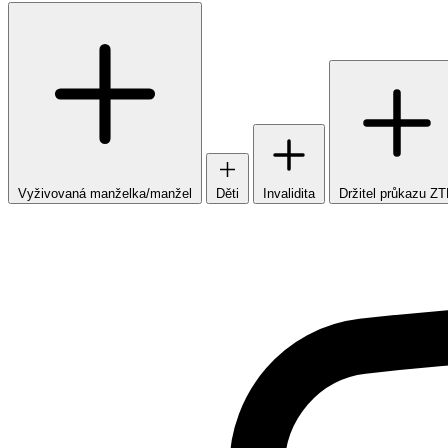
Vyživovaná manželka/manžel
Děti
Invalidita
Držitel průkazu Z