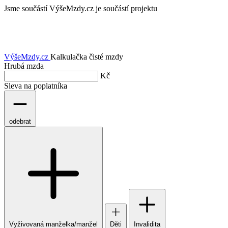
Jsme součástí
VýšeMzdy.cz je součástí projektu
VýšeMzdy
.cz
Kalkulačka čisté mzdy
Hrubá mzda
Kč
Sleva na poplatníka
odebrat
Vyživovaná manželka/manžel
Děti
Invalidita