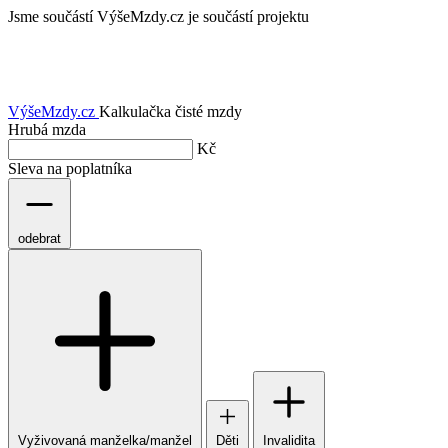
Jsme součástí
VýšeMzdy.cz je součástí projektu
VýšeMzdy
.cz
Kalkulačka čisté mzdy
Hrubá mzda
Kč
Sleva na poplatníka
odebrat
Vyživovaná manželka/manžel
Děti
Invalidita