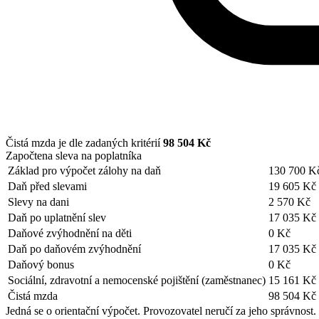
Čistá mzda je dle zadaných kritérií
98 504 Kč
Započtena sleva na poplatníka
Základ pro výpočet zálohy na daň
130 700 K
Daň před slevami
19 605 Kč
Slevy na dani
2 570 Kč
Daň po uplatnění slev
17 035 Kč
Daňové zvýhodnění na děti
0 Kč
Daň po daňovém zvýhodnění
17 035 Kč
Daňový bonus
0 Kč
Sociální, zdravotní a nemocenské pojištění (zaměstnanec)
15 161 Kč
Čistá mzda
98 504 Kč
Jedná se o orientační výpočet. Provozovatel neručí za jeho správnost