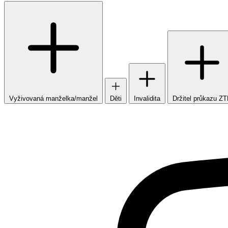
Vyživovaná manželka/manžel
Děti
Invalidita
Držitel průkazu Z