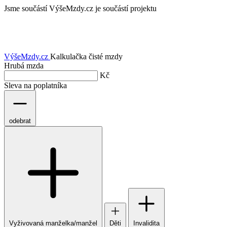
Jsme součástí
VýšeMzdy.cz je součástí projektu
VýšeMzdy
.cz
Kalkulačka čisté mzdy
Hrubá mzda
Kč
Sleva na poplatníka
odebrat
Vyživovaná manželka/manžel
Děti
Invalidita