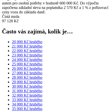
autem pro osobní potřeby v hodnotě 600 000 Kč. Do výpočtu
započtena základní sleva na poplatníka 2 570 Kč a 1 % z pořizovací
ceny vozu do základu daně.
Čistá mzda
97 128 Kč
Často vás zajímá, kolik je…
20 000 Kč hrubého
21 000 Kč hrubého
22 000 Kč hrubého
23 000 Kč hrubého
24 000 Kč hrubého
25 000 Kč hrubého
26 000 Kč hrubého
27 000 Kč hrubého
28 000 Kč hrubého
29 000 Kč hrubého
30 000 Kč hrubého
31 000 Kč hrubého
32 000 Kč hrubého
33 000 Kč hrubého
34 000 Kč hrubého
35 000 Kč hrubého