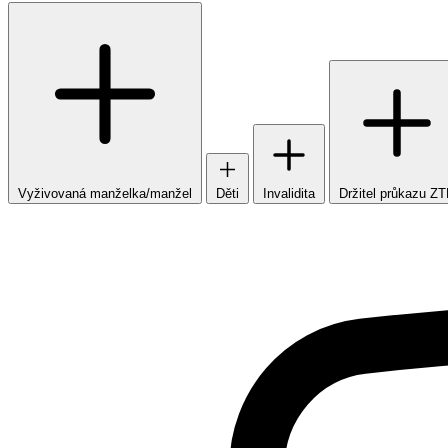
Vyživovaná manželka/manžel
Děti
Invalidita
Držitel průkazu Z