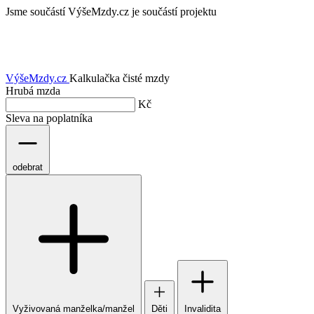
Jsme součástí
VýšeMzdy.cz je součástí projektu
VýšeMzdy
.cz
Kalkulačka čisté mzdy
Hrubá mzda
Kč
Sleva na poplatníka
odebrat
Vyživovaná manželka/manžel
Děti
Invalidita