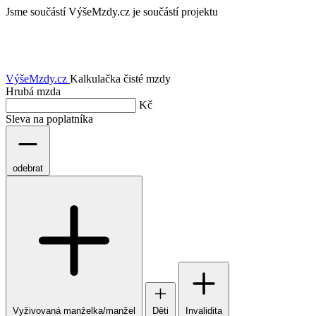
Jsme součástí
VýšeMzdy.cz je součástí projektu
VýšeMzdy
.cz
Kalkulačka čisté mzdy
Hrubá mzda
Kč
Sleva na poplatníka
odebrat
Vyživovaná manželka/manžel
Děti
Invalidita