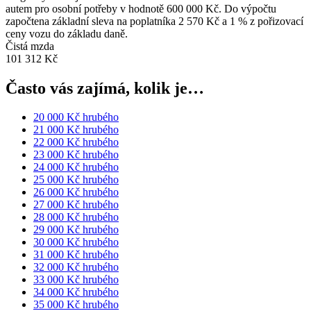
autem pro osobní potřeby v hodnotě 600 000 Kč. Do výpočtu
započtena základní sleva na poplatníka 2 570 Kč a 1 % z pořizovací
ceny vozu do základu daně.
Čistá mzda
101 312 Kč
Často vás zajímá, kolik je…
20 000 Kč hrubého
21 000 Kč hrubého
22 000 Kč hrubého
23 000 Kč hrubého
24 000 Kč hrubého
25 000 Kč hrubého
26 000 Kč hrubého
27 000 Kč hrubého
28 000 Kč hrubého
29 000 Kč hrubého
30 000 Kč hrubého
31 000 Kč hrubého
32 000 Kč hrubého
33 000 Kč hrubého
34 000 Kč hrubého
35 000 Kč hrubého