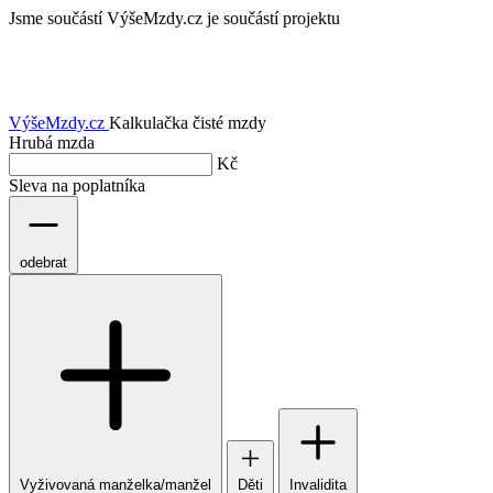
Jsme součástí
VýšeMzdy.cz je součástí projektu
VýšeMzdy
.cz
Kalkulačka čisté mzdy
Hrubá mzda
Kč
Sleva na poplatníka
odebrat
Vyživovaná manželka/manžel
Děti
Invalidita