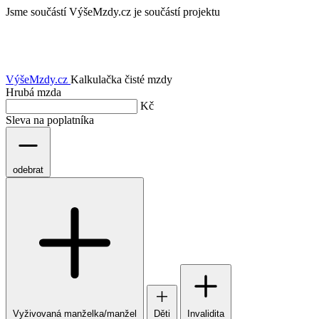
Jsme součástí
VýšeMzdy.cz je součástí projektu
VýšeMzdy
.cz
Kalkulačka čisté mzdy
Hrubá mzda
Kč
Sleva na poplatníka
odebrat
Vyživovaná manželka/manžel
Děti
Invalidita