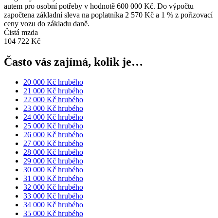
autem pro osobní potřeby v hodnotě 600 000 Kč. Do výpočtu
započtena základní sleva na poplatníka 2 570 Kč a 1 % z pořizovací
ceny vozu do základu daně.
Čistá mzda
104 722 Kč
Často vás zajímá, kolik je…
20 000 Kč hrubého
21 000 Kč hrubého
22 000 Kč hrubého
23 000 Kč hrubého
24 000 Kč hrubého
25 000 Kč hrubého
26 000 Kč hrubého
27 000 Kč hrubého
28 000 Kč hrubého
29 000 Kč hrubého
30 000 Kč hrubého
31 000 Kč hrubého
32 000 Kč hrubého
33 000 Kč hrubého
34 000 Kč hrubého
35 000 Kč hrubého