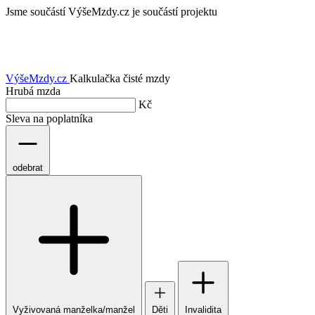
Jsme součástí
VýšeMzdy.cz je součástí projektu
VýšeMzdy
.cz
Kalkulačka čisté mzdy
Hrubá mzda
Kč
Sleva na poplatníka
odebrat
Vyživovaná manželka/manžel
Děti
Invalidita