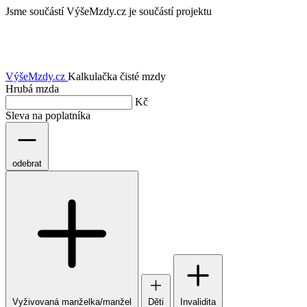
Jsme součástí
VýšeMzdy.cz je součástí projektu
VýšeMzdy
.cz
Kalkulačka čisté mzdy
Hrubá mzda
Kč
Sleva na poplatníka
odebrat
Vyživovaná manželka/manžel
Děti
Invalidita