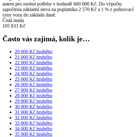
autem pro osobní potřeby v hodnotě 600 000 Kč. Do výpočtu
započtena základní sleva na poplatníka 2 570 Kč a 1 % z pořizovací
ceny vozu do základu daně.
Čistá mzda
105 833 Kč
Často vás zajímá, kolik je…
20 000 Kč hrubého
21 000 Kč hrubého
22 000 Kč hrubého
23 000 Kč hrubého
24 000 Kč hrubého
25 000 Kč hrubého
26 000 Kč hrubého
27 000 Kč hrubého
28 000 Kč hrubého
29 000 Kč hrubého
30 000 Kč hrubého
31 000 Kč hrubého
32 000 Kč hrubého
33 000 Kč hrubého
34 000 Kč hrubého
35 000 Kč hrubého