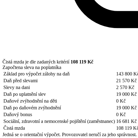
Čistá mzda je dle zadaných kritérií
108 119 Kč
Započtena sleva na poplatníka
Základ pro výpočet zálohy na daň
143 800 K
Daň před slevami
21 570 Kč
Slevy na dani
2 570 Kč
Daň po uplatnění slev
19 000 Kč
Daňové zvýhodnění na děti
0 Kč
Daň po daňovém zvýhodnění
19 000 Kč
Daňový bonus
0 Kč
Sociální, zdravotní a nemocenské pojištění (zaměstnanec)
16 681 Kč
Čistá mzda
108 119 K
Jedná se o orientační výpočet. Provozovatel neručí za jeho správnost