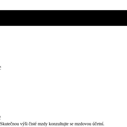
č
č
. Skutečnou výši čisté mzdy konzultujte se mzdovou účetní.