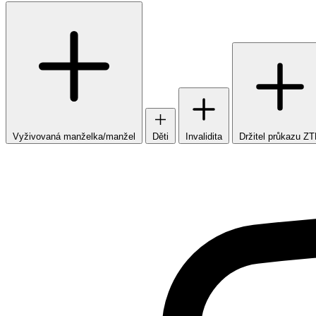
Vyživovaná manželka/manžel
Děti
Invalidita
Držitel průkazu Z