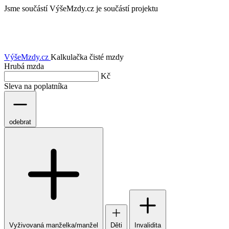
Jsme součástí
VýšeMzdy.cz je součástí projektu
VýšeMzdy
.cz
Kalkulačka čisté mzdy
Hrubá mzda
Kč
Sleva na poplatníka
odebrat
Vyživovaná manželka/manžel
Děti
Invalidita