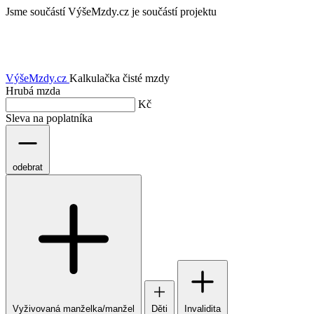
Jsme součástí
VýšeMzdy.cz je součástí projektu
VýšeMzdy
.cz
Kalkulačka čisté mzdy
Hrubá mzda
Kč
Sleva na poplatníka
odebrat
Vyživovaná manželka/manžel
Děti
Invalidita