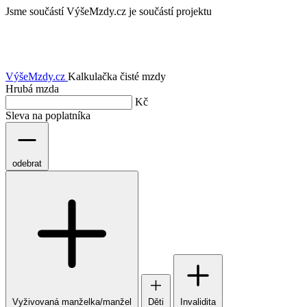
Jsme součástí
VýšeMzdy.cz je součástí projektu
VýšeMzdy
.cz
Kalkulačka čisté mzdy
Hrubá mzda
Kč
Sleva na poplatníka
odebrat
Vyživovaná manželka/manžel
Děti
Invalidita