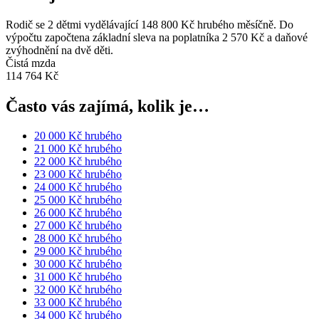
Rodič se 2 dětmi vydělávající 148 800 Kč hrubého měsíčně. Do
výpočtu započtena základní sleva na poplatníka 2 570 Kč a daňové
zvýhodnění na dvě děti.
Čistá mzda
114 764 Kč
Často vás zajímá, kolik je…
20 000 Kč hrubého
21 000 Kč hrubého
22 000 Kč hrubého
23 000 Kč hrubého
24 000 Kč hrubého
25 000 Kč hrubého
26 000 Kč hrubého
27 000 Kč hrubého
28 000 Kč hrubého
29 000 Kč hrubého
30 000 Kč hrubého
31 000 Kč hrubého
32 000 Kč hrubého
33 000 Kč hrubého
34 000 Kč hrubého