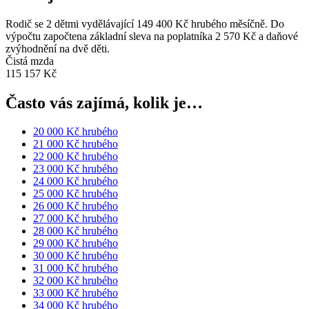
Rodič se 2 dětmi vydělávající 149 400 Kč hrubého měsíčně. Do
výpočtu započtena základní sleva na poplatníka 2 570 Kč a daňové
zvýhodnění na dvě děti.
Čistá mzda
115 157 Kč
Často vás zajímá, kolik je…
20 000 Kč hrubého
21 000 Kč hrubého
22 000 Kč hrubého
23 000 Kč hrubého
24 000 Kč hrubého
25 000 Kč hrubého
26 000 Kč hrubého
27 000 Kč hrubého
28 000 Kč hrubého
29 000 Kč hrubého
30 000 Kč hrubého
31 000 Kč hrubého
32 000 Kč hrubého
33 000 Kč hrubého
34 000 Kč hrubého