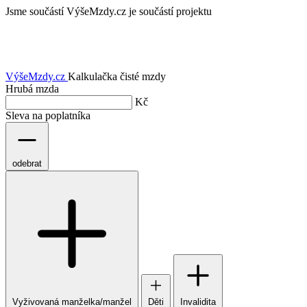
Jsme součástí
VýšeMzdy.cz je součástí projektu
VýšeMzdy
.cz
Kalkulačka čisté mzdy
Hrubá mzda
Kč
Sleva na poplatníka
odebrat
Vyživovaná manželka/manžel
Děti
Invalidita