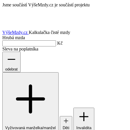
Jsme součástí
VýšeMzdy.cz je součástí projektu
VýšeMzdy
.cz
Kalkulačka čisté mzdy
Hrubá mzda
Kč
Sleva na poplatníka
odebrat
Vyživovaná manželka/manžel
Děti
Invalidita