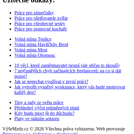
Práce pro zámečníky
Práce pro ošetřovatele zvířat
Práce pro všeobecné sestry
Práce pro pomocné kuchaře
Volná místa Teplice
Volná místa Havlíčkův Brod
Volná místa Most
Volná místa Olomouc
10 věcí, které zaměstnavatel nesmí (ale občas to zkouší)
7 nejčastějších chyb začínajících freelancerů: na co si dát
pozor?
Jak se nenechat využívat v první práci?
Jak vytvořit vysněný workspace, který vás bude motivovat
každý den?
Tipy a rady ze světa práce
Přehledný výčet průměrných platů
Kdy budu moct jít do důchodu?
Platy ve státním sektoru
VýšeMzdy.cz © 2026 Všechna práva vyhrazena. Web provozuje