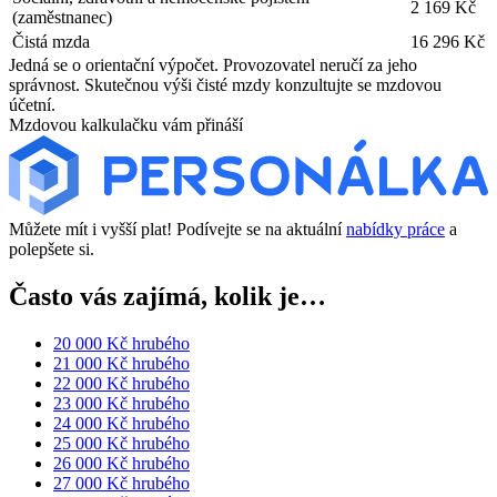
2 169 Kč
(zaměstnanec)
Čistá mzda
16 296 Kč
Jedná se o orientační výpočet. Provozovatel neručí za jeho
správnost. Skutečnou výši čisté mzdy konzultujte se mzdovou
účetní.
Mzdovou kalkulačku vám přináší
Můžete mít i vyšší plat! Podívejte se na aktuální
nabídky práce
a
polepšete si.
Často vás zajímá, kolik je…
20 000 Kč hrubého
21 000 Kč hrubého
22 000 Kč hrubého
23 000 Kč hrubého
24 000 Kč hrubého
25 000 Kč hrubého
26 000 Kč hrubého
27 000 Kč hrubého