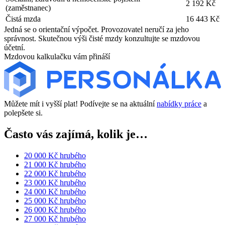
2 192 Kč
(zaměstnanec)
Čistá mzda
16 443 Kč
Jedná se o orientační výpočet. Provozovatel neručí za jeho
správnost. Skutečnou výši čisté mzdy konzultujte se mzdovou
účetní.
Mzdovou kalkulačku vám přináší
Můžete mít i vyšší plat! Podívejte se na aktuální
nabídky práce
a
polepšete si.
Často vás zajímá, kolik je…
20 000 Kč hrubého
21 000 Kč hrubého
22 000 Kč hrubého
23 000 Kč hrubého
24 000 Kč hrubého
25 000 Kč hrubého
26 000 Kč hrubého
27 000 Kč hrubého