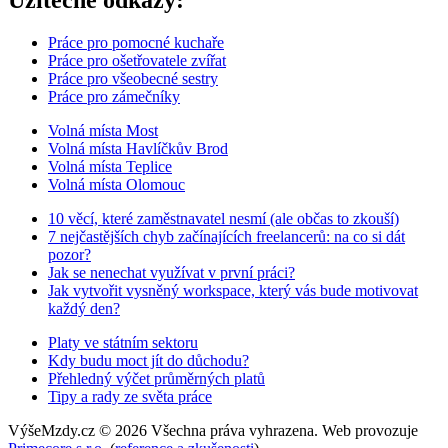
Práce pro pomocné kuchaře
Práce pro ošetřovatele zvířat
Práce pro všeobecné sestry
Práce pro zámečníky
Volná místa Most
Volná místa Havlíčkův Brod
Volná místa Teplice
Volná místa Olomouc
10 věcí, které zaměstnavatel nesmí (ale občas to zkouší)
7 nejčastějších chyb začínajících freelancerů: na co si dát
pozor?
Jak se nenechat využívat v první práci?
Jak vytvořit vysněný workspace, který vás bude motivovat
každý den?
Platy ve státním sektoru
Kdy budu moct jít do důchodu?
Přehledný výčet průměrných platů
Tipy a rady ze světa práce
VýšeMzdy.cz © 2026 Všechna práva vyhrazena. Web provozuje