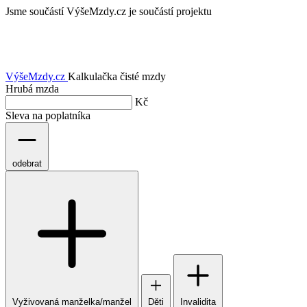
Jsme součástí
VýšeMzdy.cz je součástí projektu
VýšeMzdy
.cz
Kalkulačka čisté mzdy
Hrubá mzda
Kč
Sleva na poplatníka
odebrat
Vyživovaná manželka/manžel
Děti
Invalidita