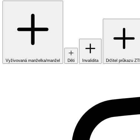
Vyživovaná manželka/manžel
Děti
Invalidita
Držitel průkazu Z