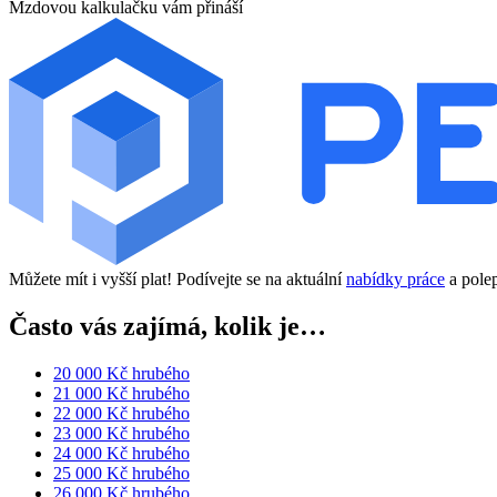
Mzdovou kalkulačku vám přináší
Můžete mít i vyšší plat! Podívejte se na aktuální
nabídky práce
a polep
Často vás zajímá, kolik je…
20 000 Kč hrubého
21 000 Kč hrubého
22 000 Kč hrubého
23 000 Kč hrubého
24 000 Kč hrubého
25 000 Kč hrubého
26 000 Kč hrubého