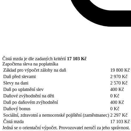
Čistá mzda je dle zadaných kritérií
17 103 Kč
Započtena sleva na poplatníka
Základ pro výpočet zálohy na daň
19 800 Kč
Daň před slevami
2 970 Kč
Slevy na dani
2 570 Kč
Daň po uplatnění slev
400 Kč
Daňové zvýhodnění na děti
0 Kč
Daň po daňovém zvýhodnění
400 Kč
Daňový bonus
0 Kč
Sociální, zdravotní a nemocenské pojištění (zaměstnanec)
2 297 Kč
Čistá mzda
17 103 Kč
Jedná se o orientační výpočet. Provozovatel neručí za jeho správnost