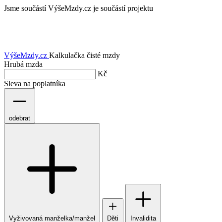
Jsme součástí
VýšeMzdy.cz je součástí projektu
VýšeMzdy
.cz
Kalkulačka čisté mzdy
Hrubá mzda
Kč
Sleva na poplatníka
odebrat
Vyživovaná manželka/manžel
Děti
Invalidita