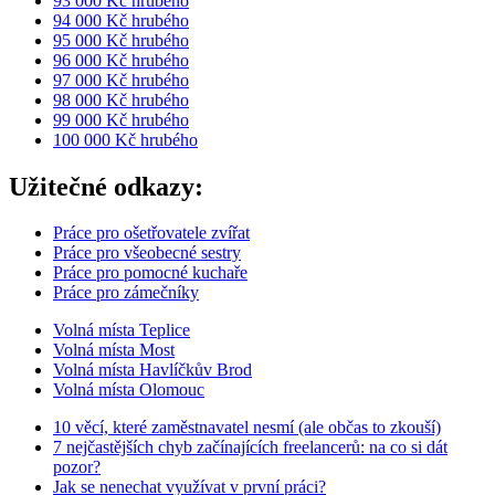
93 000 Kč hrubého
94 000 Kč hrubého
95 000 Kč hrubého
96 000 Kč hrubého
97 000 Kč hrubého
98 000 Kč hrubého
99 000 Kč hrubého
100 000 Kč hrubého
Užitečné odkazy:
Práce pro ošetřovatele zvířat
Práce pro všeobecné sestry
Práce pro pomocné kuchaře
Práce pro zámečníky
Volná místa Teplice
Volná místa Most
Volná místa Havlíčkův Brod
Volná místa Olomouc
10 věcí, které zaměstnavatel nesmí (ale občas to zkouší)
7 nejčastějších chyb začínajících freelancerů: na co si dát
pozor?
Jak se nenechat využívat v první práci?