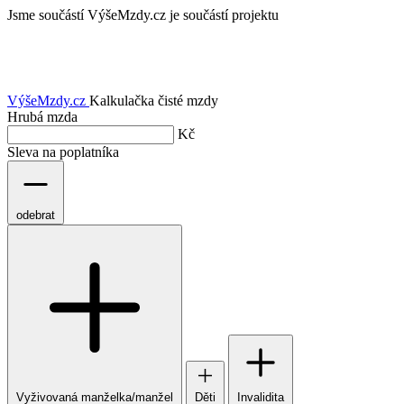
Jsme součástí
VýšeMzdy.cz je součástí projektu
VýšeMzdy
.cz
Kalkulačka čisté mzdy
Hrubá mzda
Kč
Sleva na poplatníka
odebrat
Vyživovaná manželka/manžel
Děti
Invalidita