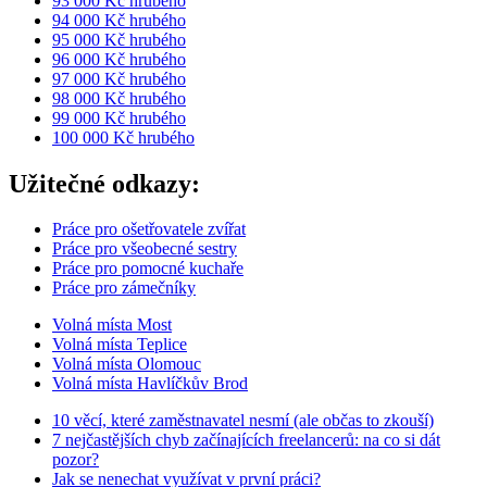
93 000 Kč hrubého
94 000 Kč hrubého
95 000 Kč hrubého
96 000 Kč hrubého
97 000 Kč hrubého
98 000 Kč hrubého
99 000 Kč hrubého
100 000 Kč hrubého
Užitečné odkazy:
Práce pro ošetřovatele zvířat
Práce pro všeobecné sestry
Práce pro pomocné kuchaře
Práce pro zámečníky
Volná místa Most
Volná místa Teplice
Volná místa Olomouc
Volná místa Havlíčkův Brod
10 věcí, které zaměstnavatel nesmí (ale občas to zkouší)
7 nejčastějších chyb začínajících freelancerů: na co si dát
pozor?
Jak se nenechat využívat v první práci?