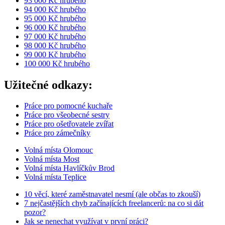
93 000 Kč hrubého
94 000 Kč hrubého
95 000 Kč hrubého
96 000 Kč hrubého
97 000 Kč hrubého
98 000 Kč hrubého
99 000 Kč hrubého
100 000 Kč hrubého
Užitečné odkazy:
Práce pro pomocné kuchaře
Práce pro všeobecné sestry
Práce pro ošetřovatele zvířat
Práce pro zámečníky
Volná místa Olomouc
Volná místa Most
Volná místa Havlíčkův Brod
Volná místa Teplice
10 věcí, které zaměstnavatel nesmí (ale občas to zkouší)
7 nejčastějších chyb začínajících freelancerů: na co si dát
pozor?
Jak se nenechat využívat v první práci?