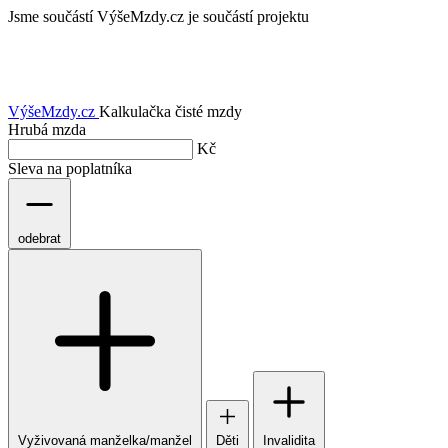
Jsme součástí
VýšeMzdy.cz je součástí projektu
VýšeMzdy
.cz
Kalkulačka čisté mzdy
Hrubá mzda
Kč
Sleva na poplatníka
odebrat
Vyživovaná manželka/manžel
Děti
Invalidita