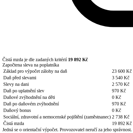
Čistá mzda je dle zadaných kritérií
19 892 Kč
Započtena sleva na poplatníka
Základ pro výpočet zálohy na daň
23 600 Kč
Daň před slevami
3 540 Kč
Slevy na dani
2 570 Kč
Daň po uplatnění slev
970 Kč
Daňové zvýhodnění na děti
0 Kč
Daň po daňovém zvýhodnění
970 Kč
Daňový bonus
0 Kč
Sociální, zdravotní a nemocenské pojištění (zaměstnanec)
2 738 Kč
Čistá mzda
19 892 Kč
Jedná se o orientační výpočet. Provozovatel neručí za jeho správnost