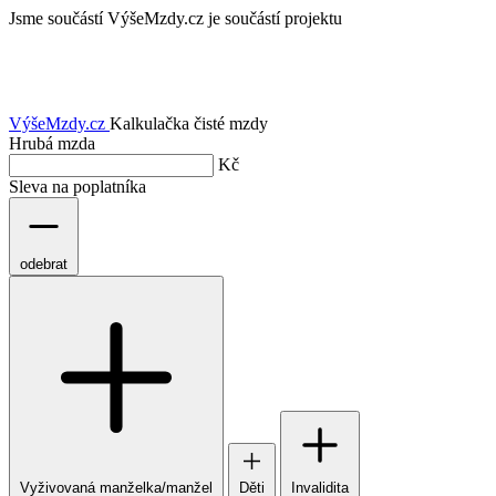
Jsme součástí
VýšeMzdy.cz je součástí projektu
VýšeMzdy
.cz
Kalkulačka čisté mzdy
Hrubá mzda
Kč
Sleva na poplatníka
odebrat
Vyživovaná manželka/manžel
Děti
Invalidita