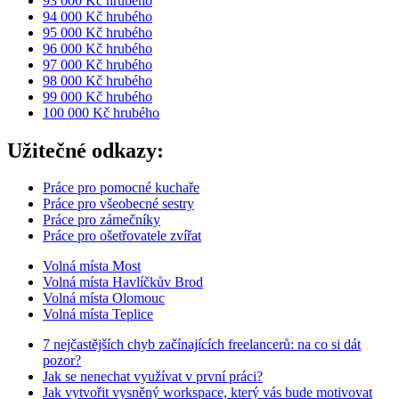
93 000 Kč hrubého
94 000 Kč hrubého
95 000 Kč hrubého
96 000 Kč hrubého
97 000 Kč hrubého
98 000 Kč hrubého
99 000 Kč hrubého
100 000 Kč hrubého
Užitečné odkazy:
Práce pro pomocné kuchaře
Práce pro všeobecné sestry
Práce pro zámečníky
Práce pro ošetřovatele zvířat
Volná místa Most
Volná místa Havlíčkův Brod
Volná místa Olomouc
Volná místa Teplice
7 nejčastějších chyb začínajících freelancerů: na co si dát
pozor?
Jak se nenechat využívat v první práci?
Jak vytvořit vysněný workspace, který vás bude motivovat